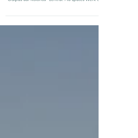
Drei Wörter, drei Haltungen, die uns im Leben
begleiten, begegnen uns in Sophokles' Drama
"Ödipus auf Kolonos" zentral. Als spätes Werk des
Dichters handelt es um das Altern. Nun stehen -
nicht wie in seinem Vorgängerwerk "König
Ödipus" - Schuldaufdeckung, Erkenntnis und
tragisches Scheitern im Vordergrund. Ins Zentrum
tritt eine schlichte, zugleich radikale Frage: Wo
darf ein Mensch sein, wenn er nichts mehr
vorzuweisen hat? Ödipus - gealtert, erblindet,
abhängig, gezeichnet