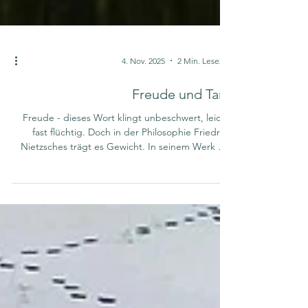
4. Nov. 2025
2 Min. Lesezeit
Freude und Tanz
Freude - dieses Wort klingt unbeschwert, leicht,
fast flüchtig. Doch in der Philosophie Friedrich
Nietzsches trägt es Gewicht. In seinem Werk Die
fröhliche Wissenschaft meint Freude nichts
Oberflächliches, kein bloßes Glücklichsein,
sondern ein tiefe Bejahung des Lebens, gerade
dort, wo es schwer wird. Durch Nietzsches
Gedanken werden wir aufgefordert, das Leben zu
tragen - mit all seinen Widersprüchen, seiner