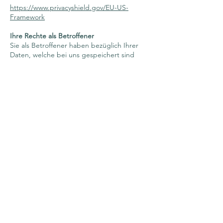
https://www.privacyshield.gov/EU-US-
Framework
Ihre Rechte als Betroffener
Sie als Betroffener haben bezüglich Ihrer
Daten, welche bei uns gespeichert sind
grundsätzlich ein Recht auf:
Auskunft
Löschung der Daten
Berichtigung der Daten
Übertragbarkeit der Daten
Wiederruf und Widerspruch zur
Datenverarbeitung
Einschränkung
Wenn sie vermuten, dass im Zuge der
Verarbeitung Ihrer Daten Verstöße gegen
das Datenschutzrecht passiert sind, so
haben Sie die Möglichkeit sich bei uns
(
praxis@psychotherapie-haderer.at
) oder
der Datenschutzbehörde zu beschweren.
Sie erreichen uns unter folgenden