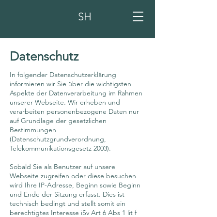
SH
Datenschutz
In folgender Datenschutzerklärung
informieren wir Sie über die wichtigsten
Aspekte der Datenverarbeitung im Rahmen
unserer Webseite. Wir erheben und
verarbeiten personenbezogene Daten nur
auf Grundlage der gesetzlichen
Bestimmungen
(Datenschutzgrundverordnung,
Telekommunikationsgesetz 2003).
Sobald Sie als Benutzer auf unsere
Webseite zugreifen oder diese besuchen
wird Ihre IP-Adresse, Beginn sowie Beginn
und Ende der Sitzung erfasst. Dies ist
technisch bedingt und stellt somit ein
berechtigtes Interesse iSv Art 6 Abs 1 lit f