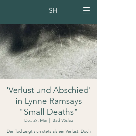
SH
'Verlust und Abschied'
in Lynne Ramsays
"Small Deaths"
Do., 27. Mai
  |  
Bad Vöslau
Der Tod zeigt sich stets als ein Verlust. Doch